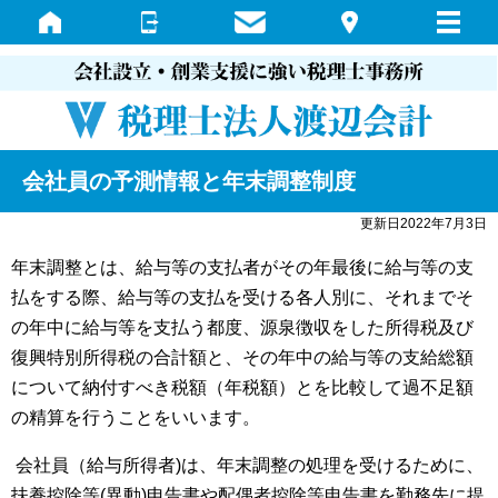
会社員の予測情報と年末調整制度
更新日2022年7月3日
年末調整とは、給与等の支払者がその年最後に給与等の支
払をする際、給与等の支払を受ける各人別に、それまでそ
の年中に給与等を支払う都度、源泉徴収をした所得税及び
復興特別所得税の合計額と、その年中の給与等の支給総額
について納付すべき税額（年税額）とを比較して過不足額
の精算を行うことをいいます。
会社員（給与所得者
)
は、年末調整の処理を受けるために、
扶養控除等
(
異動
)
申告書や配偶者控除等申告書を勤務先に提