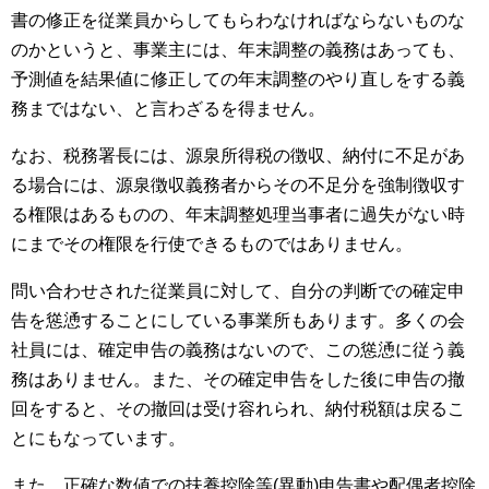
書の修正を従業員からしてもらわなければならないものな
のかというと、事業主には、年末調整の義務はあっても、
予測値を結果値に修正しての年末調整のやり直しをする義
務まではない、と言わざるを得ません。
なお、税務署長には、源泉所得税の徴収、納付に不足があ
る場合には、源泉徴収義務者からその不足分を強制徴収す
る権限はあるものの、年末調整処理当事者に過失がない時
にまでその権限を行使できるものではありません。
問い合わせされた従業員に対して、自分の判断での確定申
告を慫慂することにしている事業所もあります。多くの会
社員には、確定申告の義務はないので、この慫慂に従う義
務はありません。また、その確定申告をした後に申告の撤
回をすると、その撤回は受け容れられ、納付税額は戻るこ
とにもなっています。
また、正確な数値での扶養控除等
(
異動
)
申告書や配偶者控除