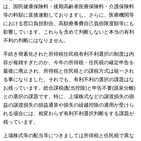
は、国民健康保険料・後期高齢者医療保険料・介護保険料
等の料額に直接連動しておりますし、さらに、医療機関等
における窓口負担割合、高額療養費自己負担限度額等にも
影響しています。これらを含めて判断しないと本当の有利
不利の判断にはなりません。
手続き簡素化された所得税住民税有利不利選択の制度は内
容が複雑すぎたのか、今年の所得税・住民税の確定申告を
最後に廃止され、所得税と住民税との課税方式は統一され
る事になりました。それでも、有利不利の選択の課題はな
お残っています。総合課税(配当控除)と申告不要(源泉分離)
との選択の課題です。特に、上場株式などの譲渡損失の損
益の譲渡損失の損益通算や損失の繰越控除の適用が受けら
れる場合には、相変わらず有利不利選択判断をする課題が
残っています。
上場株式等の配当等につきましては所得税と住民税で異な